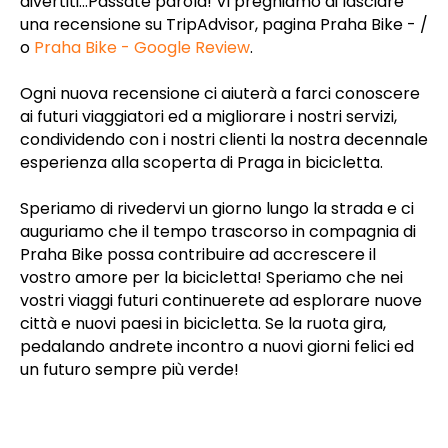
divertiti...Passate parola! Vi preghiamo di lasciare
una recensione su TripAdvisor, pagina Praha Bike - /
o
Praha Bike - Google Review
.
Meeting point: Dlouha 24. Prague 1
Ogni nuova recensione ci aiuterà a farci conoscere
ai futuri viaggiatori ed a migliorare i nostri servizi,
OPEN DAILY
condividendo con i nostri clienti la nostra decennale
Mar 15 – Oct 15
→
9:00 – 18:00
esperienza alla scoperta di Praga in bicicletta.
Oct 16 – Mar 14
→
10:00 – 16:00
Speriamo di rivedervi un giorno lungo la strada e ci
Bike shop and office:
Dlouhá 24, Prague 1, 110 00, CZ
auguriamo che il tempo trascorso in compagnia di
Praha Bike possa contribuire ad accrescere il
info@prahabike.cz
vostro amore per la bicicletta! Speriamo che nei
+420 732 388 880
vostri viaggi futuri continuerete ad esplorare nuove
città e nuovi paesi in bicicletta. Se la ruota gira,
pedalando andrete incontro a nuovi giorni felici ed
un futuro sempre più verde!
Contact us
Follow us