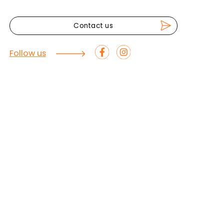
TOURS
RENTALS
ABOUT US
FAQ & FYI
CONDITIONS
PRAHA BIKE
© 2025 PRAHA BIKE
PRIVATE POLICY