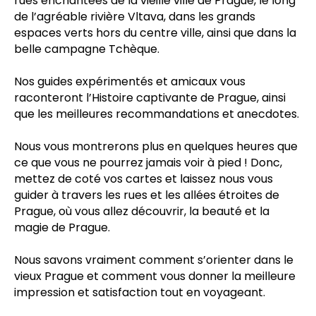
rues enchantées de la vieille ville de Prague, le long
de l’agréable rivière Vltava, dans les grands
espaces verts hors du centre ville, ainsi que dans la
belle campagne Tchèque.
Nos guides expérimentés et amicaux vous
raconteront l’Histoire captivante de Prague, ainsi
que les meilleures recommandations et anecdotes.
Nous vous montrerons plus en quelques heures que
ce que vous ne pourrez jamais voir à pied ! Donc,
mettez de coté vos cartes et laissez nous vous
guider à travers les rues et les allées étroites de
Meeting point: Dlouha 24. Prague 1
Prague, où vous allez découvrir, la beauté et la
magie de Prague.
OPEN DAILY
Nous savons vraiment comment s’orienter dans le
Mar 15 – Oct 15
→
9:00 – 18:00
Oct 16 – Mar 14
→
10:00 – 16:00
vieux Prague et comment vous donner la meilleure
impression et satisfaction tout en voyageant.
Bike shop and office:
Dlouhá 24, Prague 1, 110 00, CZ